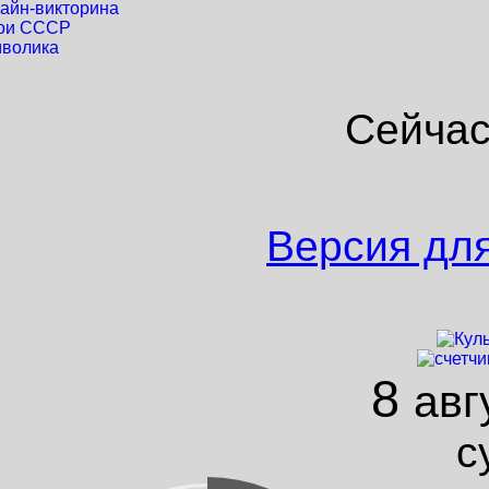
айн-викторина
ои СССР
волика
Сейчас
Версия дл
8
авг
с