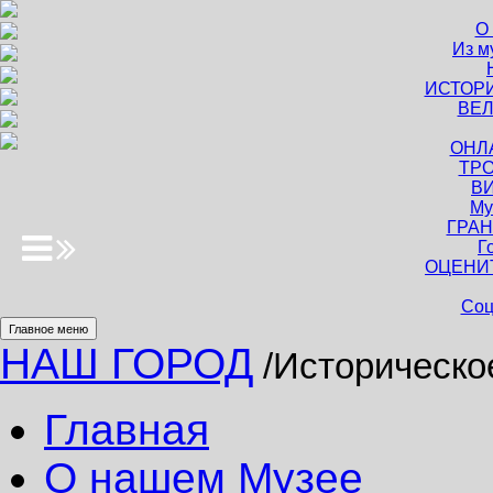
О
Из м
ИСТОР
ВЕЛ
ОНЛ
ТРО
В
Му
ГРАН
Г
ОЦЕНИ
Соц
Главное меню
НАШ ГОРОД
/Историческо
Главная
О нашем Музее