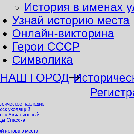
История в именах у
Узнай историю места
Онлайн-викторина
Герои СССР
Символика
НАШ ГОРОД
Историчес
Регистр
орическое наследие
сск уходящий
сск-Авиационный
цы Спасска
ай историю места